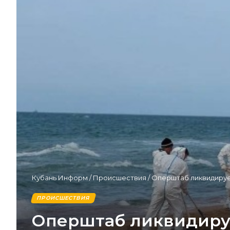
Кубань Информ
/
Происшествия
/
Оперштаб ликвидируе
ПРОИСШЕСТВИЯ
Оперштаб ликвидируе