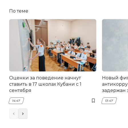
По теме
Оценки за поведение начнут
Новый фи
ставить в 17 школах Кубани с 1
антикорру
сентября
задержан 
НЭСК Кры
14:47
13:47