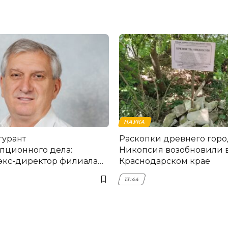
НАУКА
гурант
Раскопки древнего горо
пционного дела:
Никопсия возобновили 
экс-директор филиала
Краснодарском крае
мска
13:44