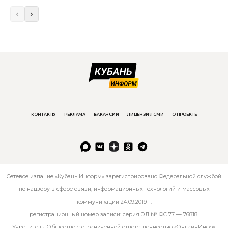
КОНТАКТЫ
РЕКЛАМА
ВАКАНСИИ
ЛИЦЕНЗИЯ СМИ
О ПРОЕКТЕ
Сетевое издание «Кубань Информ» зарегистрировано Федеральной службой
по надзору в сфере связи, информационных технологий и массовых
коммуникаций 24.09.2019 г.
регистрационный номер записи: серия ЭЛ № ФС 77 — 76818.
Учредитель: Общество с ограниченной ответственностью «ОнлайнИнфо».