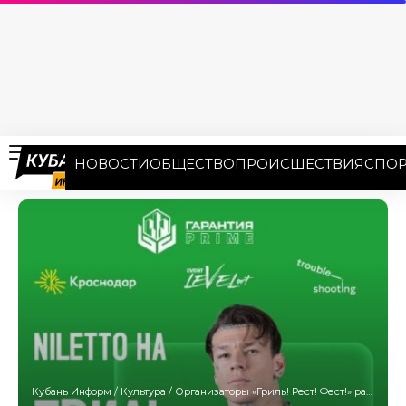
НОВОСТИ
ОБЩЕСТВО
ПРОИСШЕСТВИЯ
СПОР
Кубань Информ
/
Культура
/
Организаторы «Гриль! Рест! Фест!» раскрыли имя хэдлайнера фестиваля на 27 сентября