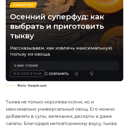
ОБЩЕСТВО
Осенний суперфуд: как
выбрать и приготовить
тыкву
Рассказываем, как извлечь максимальную
пользу из овоща.
5 МИН ЧТЕНИЯ
15.10.2025 В 14:49
Фото: freepik.com
Тыква не только королева осени, но и
максимально универсальный овощ. Его можно
добавлять в супы, запеканки, десерты и даже
салаты. Благодаря неповторимому вкусу, тыква