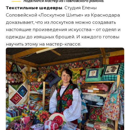
поделился мастер из Павловского района.
Текстильные шедевры
. Студия Елены
Соловейской «Лоскутное Шитье» из Краснодара
доказывает, что из лоскутков можно создавать
настоящие произведения искусства – от одеял и
одежды до изящных брошей. И каждого готовы
научить этому на мастер-классе.