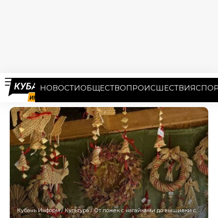
НОВОСТИ
ОБЩЕСТВО
ПРОИСШЕСТВИЯ
СПОР
Кубань Информ
/
Культура
/
От ложек с нагайками до вышивки с игрушками: фестиваль в Усть-Лабинске встретил первых гостей богатством ремесел