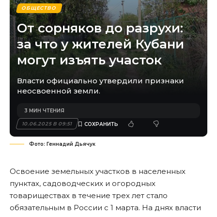
ОБЩЕСТВО
От сорняков до разрухи:
за что у жителей Кубани
могут изъять участок
Власти официально утвердили признаки
неосвоенной земли.
3 МИН ЧТЕНИЯ
10.06.2025 В 09:51
Фото: Геннадий Дьячук
Освоение земельных участков в населенных
пунктах, садоводческих и огородных
товариществах в течение трех лет стало
обязательным в России с 1 марта. На днях власти