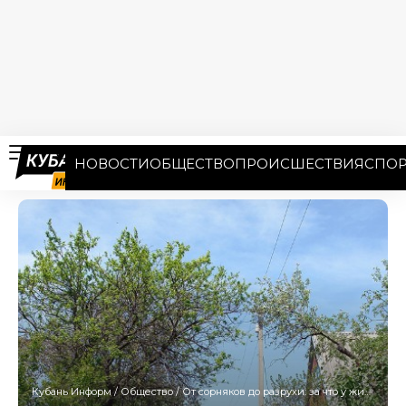
НОВОСТИ
ОБЩЕСТВО
ПРОИСШЕСТВИЯ
СПОР
Кубань Информ
/
Общество
/
От сорняков до разрухи: за что у жителей Кубани могут изъять участок