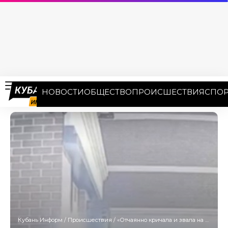
НОВОСТИ
ОБЩЕСТВО
ПРОИСШЕСТВИЯ
СПОР
Кубань Информ
/
Происшествия
/
«Отчаянно кричала и звала на помощь»: молодую краснодарку силой затолкали в машину