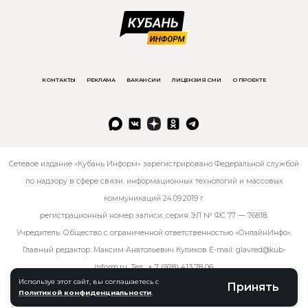
КОНТАКТЫ
РЕКЛАМА
ВАКАНСИИ
ЛИЦЕНЗИЯ СМИ
О ПРОЕКТЕ
Сетевое издание «Кубань Информ» зарегистрировано Федеральной службой
по надзору в сфере связи, информационных технологий и массовых
коммуникаций 24.09.2019 г.
регистрационный номер записи: серия ЭЛ № ФС 77 — 76818.
Учредитель: Общество с ограниченной ответственностью «ОнлайнИнфо».
Главный редактор: Максим Анатольевич Куликов E-mail:
glavred@kub-
inform.ru
. Тел.:
+ 7 (928) 413 78 06
.
Используя этот сайт, вы соглашаетесь с
Принять
Политикой конфиденциальности
.
© kub-inform 2026