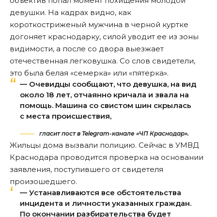
объектив попал момент похищения молодой
девушки. На кадрах видно, как
короткостриженый мужчина в черной куртке
догоняет краснодарку, силой уводит ее из зоны
видимости, а после со двора выезжает
отечественная легковушка. Со слов свидетели,
это была белая «семерка» или «пятерка».
— Очевидцы сообщают, что девушка, на вид
около 18 лет, отчаянно кричала и звала на
помощь. Машина со свистом шин скрылась
с места происшествия,
гласит пост в Telegram-канале «ЧП Краснодар».
Жильцы дома вызвали полицию. Сейчас в УМВД
Краснодара проводится проверка на основании
заявления, поступившего от свидетеля
произошедшего.
— Устанавливаются все обстоятельства
инцидента и личности указанных граждан.
По окончании разбирательства будет