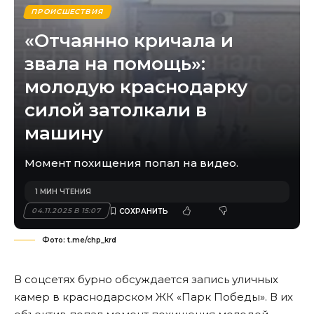
ПРОИСШЕСТВИЯ
«Отчаянно кричала и
звала на помощь»:
молодую краснодарку
силой затолкали в
машину
Момент похищения попал на видео.
1 МИН ЧТЕНИЯ
04.11.2025 В 15:07
Фото: t.me/chp_krd
В соцсетях бурно обсуждается запись уличных
камер в краснодарском ЖК «Парк Победы». В их