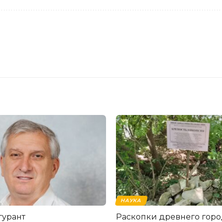
НАУКА
гурант
Раскопки древнего горо