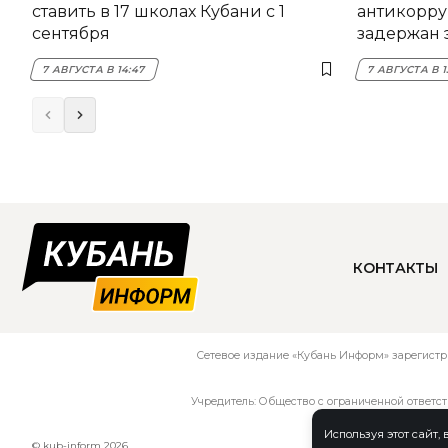
ставить в 17 школах Кубани с 1
антикорру
сентября
задержан 
НЭСК Кры
7 АВГУСТА В 14:47
7 АВГУСТА В 1
КОНТАКТЫ
Сетевое издание «Кубань Информ» зарегистр
Учредитель: Общество с ограниченной ответс
Используя этот сайт,
© kub-inform 2026