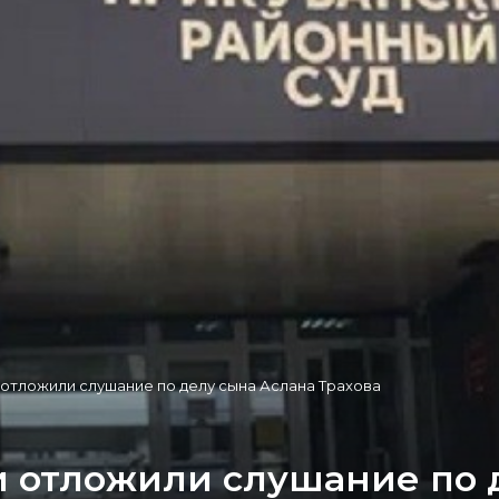
 отложили слушание по делу сына Аслана Трахова
и отложили слушание по 