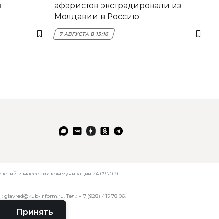
в
аферистов экстрадировали из
Молдавии в Россию
7 АВГУСТА В 13:16
огий и массовых коммуникаций 24.09.2019 г.
l:
glavred@kub-inform.ru
. Тел.:
+ 7 (928) 413 78 06
.
Принять