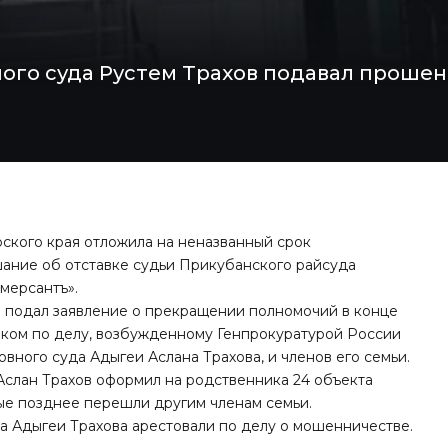
ного суда Рустем Трахов подавал проше
ского края отложила на неназванный срок
шание об отставке судьи Прикубанского райсуда
мерсантъ»
.
й подал заявление о прекращении полномочий в конце
чиком по делу, возбужденному Генпрокуратурой России
вного суда Адыгеи Аслана Трахова, и членов его семьи.
 Аслан Трахов оформил на родственника 24 объекта
ые позднее перешли другим членам семьи.
да Адыгеи Трахова
арестовали по делу о мошенничестве
.