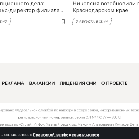
пционного дела:
Никопсия возобновили 
экс-директор филиала
Краснодарском крае
мска
3:47
7 АВГУСТА В 13:44
РЕКЛАМА
ВАКАНСИИ
ЛИЦЕНЗИЯ СМИ
О ПРОЕКТЕ
ировано Федеральной службой по надзору в сфере связи, информационных технол
регистрационный номер записи: серия ЭЛ № ФС 77 — 76818.
твенностью «ОнлайнИнфо». Главный редактор: Максим Анатольевич Куликов E-mai
 вы соглашаетесь с
Политикой конфиденциальности
.