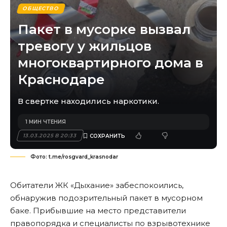
ОБЩЕСТВО
Пакет в мусорке вызвал
тревогу у жильцов
многоквартирного дома в
Краснодаре
В свертке находились наркотики.
1 МИН ЧТЕНИЯ
13.03.2025 В 20:33
Фото: t.me/rosgvard_krasnodar
Обитатели ЖК «Дыхание» забеспокоились,
обнаружив подозрительный пакет в мусорном
баке. Прибывшие на место представители
правопорядка и специалисты по взрывотехнике