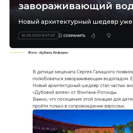
завораживающий во
Новый архитектурный шедевр уже 
16.09.2025 В 07:53
Фото: «Кубань Информ»
В детище мецената Сергея Галицкого появилас
полюбоваться завораживающим водопадом. Ег
Новый архитектурный шедевр стал частью анс
«Дубовой аллее» от Фонтана-Ротонды.
Важно, что посещение этой локации для детей 
пройти только в сопровождении взрослых.