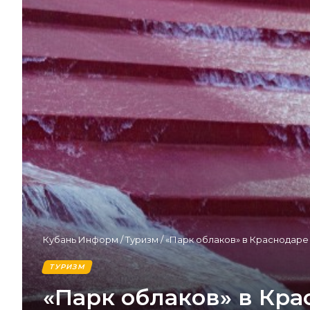
Кубань Информ
/
Туризм
/
«Парк облаков» в Краснодаре
ТУРИЗМ
«Парк облаков» в Кра