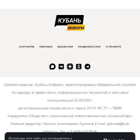
КОНТАКТЫ
РЕКЛАМА
ВАКАНСИИ
ЛИЦЕНЗИЯ СМИ
О ПРОЕКТЕ
Сетевое издание «Кубань Информ» зарегистрировано Федеральной службой
по надзору в сфере связи, информационных технологий и массовых
коммуникаций 24.09.2019 г.
регистрационный номер записи: серия ЭЛ № ФС 77 — 76818.
Учредитель: Общество с ограниченной ответственностью «ОнлайнИнфо».
Главный редактор: Максим Анатольевич Куликов E-mail:
glavred@kub-
inform.ru
. Тел.:
+ 7 (928) 413 78 06
.
Используя этот сайт, вы соглашаетесь с