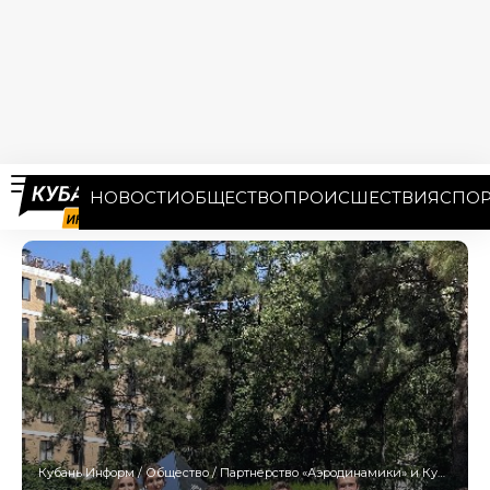
НОВОСТИ
ОБЩЕСТВО
ПРОИСШЕСТВИЯ
СПОР
Кубань Информ
/
Общество
/
Партнерство «Аэродинамики» и КубГУ: состоялся первый выпуск «Академии HR»