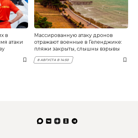
х в
Массированную атаку дронов
мя атаки
отражают военные в Геленджике:
ву
пляжи закрыты, слышны взрывы
8 АВГУСТА В 14:50