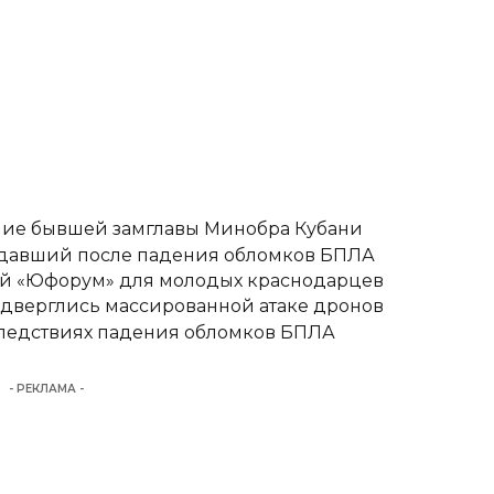
ние бывшей замглавы Минобра Кубани
адавший после падения обломков БПЛА
вый «Юфорум» для молодых краснодарцев
одверглись массированной атаке дронов
следствиях падения обломков БПЛА
- РЕКЛАМА -