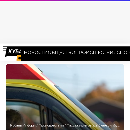
НОВОСТИ
ОБЩЕСТВО
ПРОИСШЕСТВИЯ
СПОР
Кубань Информ
/
Происшествия
/
Пассажирка рейса Екатеринбург — Сочи скончалась во время полета