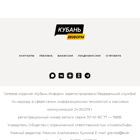
КОНТАКТЫ
РЕКЛАМА
ВАКАНСИИ
ЛИЦЕНЗИЯ СМИ
О ПРОЕКТЕ
Сетевое издание «Кубань Информ» зарегистрировано Федеральной службой
по надзору в сфере связи, информационных технологий и массовых
коммуникаций 24.09.2019 г.
регистрационный номер записи: серия ЭЛ № ФС 77 — 76818.
Учредитель: Общество с ограниченной ответственностью «ОнлайнИнфо».
Главный редактор: Максим Анатольевич Куликов E-mail:
glavred@kub-