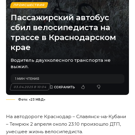
ПРОИСШЕСТВИЯ
Пассажирский автобус
сбил велосипедиста на
трассе в Краснодарском
крае
Водитель двухколесного транспорта не
выжил.
1 МИН ЧТЕНИЯ
03.04.2025 В 10:04
Фото: «23 МВД»
На автодороге Краснодар – Славянск-на-Кубани
– Темрюк 2 апреля около 23:10 произошло ДТП,
унесшее жизнь велосипедиста.