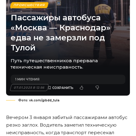
ПРОИСШЕСТВИЯ
Пассажиры автобуса
«Москва — Краснодар»
едва не замерзли под
Тулой
Путь путешественников прервала
техническая неисправность.
1 МИН ЧТЕНИЯ
07.01.2025 В 12:56
Фото: vk.com/gibdd_tula
Вечером 3 января забитый пассажирами автобус
резко заглох. Водитель заметил техническую
неисправность, когда транспорт пересекал