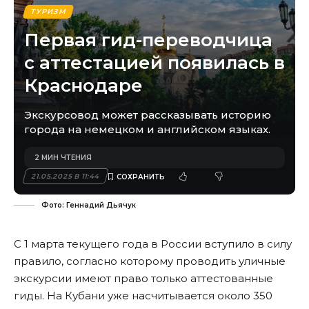
ТУРИЗМ
Первая гид-переводчица
с аттестацией появилась в
Краснодаре
Экскурсовод может рассказывать историю
города на немецком и английском языках.
2 МИН ЧТЕНИЯ
21.05.2025 В 11:44
Фото: Геннадий Дьячук
С 1 марта текущего года в России вступило в силу
правило, согласно которому проводить уличные
экскурсии имеют право только аттестованные
гиды. На Кубани уже насчитывается около 350