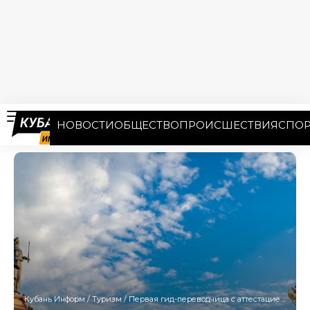
НОВОСТИ
ОБЩЕСТВО
ПРОИСШЕСТВИЯ
СПОР
Кубань Информ
/
Туризм
/
Первая гид-переводчица с аттестацией появилась в Краснодаре