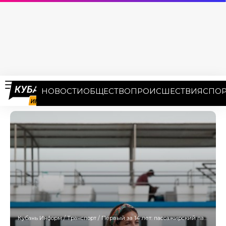
НОВОСТИ
ОБЩЕСТВО
ПРОИСШЕСТВИЯ
СПОР
Кубань Информ
/
Транспорт
/
Первый за 14 лет: пассажирский паром отправился из турецкого Трабзона в Сочи