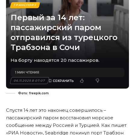
ТРАНСПОРТ
Первый за 14 лет:
пассажирский паром
отправился из турецкого
Трабзона в Сочи
На борту находятся 20 пассажиров.
1 МИН ЧТЕНИЯ
06.11.2025 В 07:07
Фото: freepik.com
Спустя 14 лет это наконец совершилось –
пассажирский паром восстановил морское
сообщение между Россией и Турцией. Как пишет
«РИА Новости», Seabridge покинул порт Трабзон