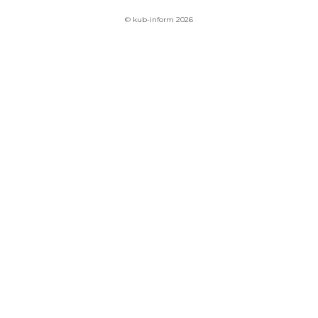
© kub-inform 2026