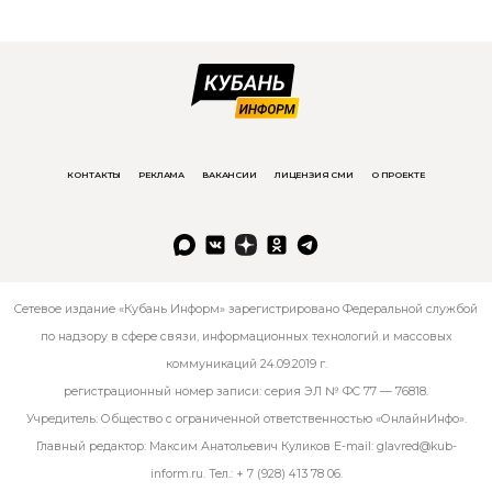
КОНТАКТЫ
РЕКЛАМА
ВАКАНСИИ
ЛИЦЕНЗИЯ СМИ
О ПРОЕКТЕ
Сетевое издание «Кубань Информ» зарегистрировано Федеральной службой
по надзору в сфере связи, информационных технологий и массовых
коммуникаций 24.09.2019 г.
регистрационный номер записи: серия ЭЛ № ФС 77 — 76818.
Учредитель: Общество с ограниченной ответственностью «ОнлайнИнфо».
Главный редактор: Максим Анатольевич Куликов E-mail:
glavred@kub-
inform.ru
. Тел.:
+ 7 (928) 413 78 06
.