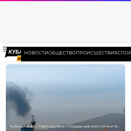
НОВОСТИ
ОБЩЕСТВО
ПРОИСШЕСТВИЯ
СПОР
Кубань Информ
/
Происшествия
/
Площадь нефтяного пятна в Черном море составляет 350 кв. км: оно движется от Новороссийска к Керченскому проливу