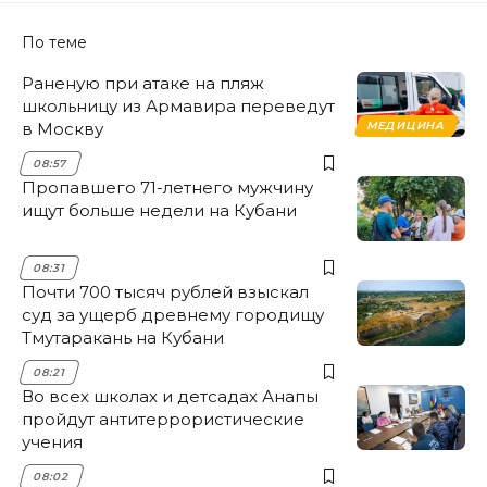
По теме
Раненую при атаке на пляж
школьницу из Армавира переведут
в Москву
МЕДИЦИНА
08:57
Пропавшего 71-летнего мужчину
ищут больше недели на Кубани
08:31
Почти 700 тысяч рублей взыскал
суд за ущерб древнему городищу
Тмутаракань на Кубани
08:21
Во всех школах и детсадах Анапы
пройдут антитеррористические
учения
08:02