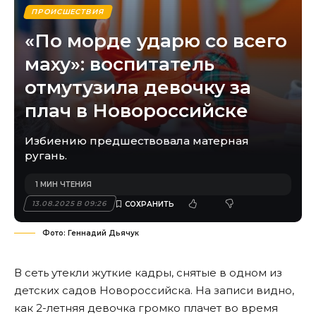
ПРОИСШЕСТВИЯ
«По морде ударю со всего
маху»: воспитатель
отмутузила девочку за
плач в Новороссийске
Избиению предшествовала матерная
ругань.
1 МИН ЧТЕНИЯ
13.08.2025 В 09:26
Фото: Геннадий Дьячук
В сеть утекли жуткие кадры, снятые в одном из
детских садов Новороссийска. На записи видно,
как 2-летняя девочка громко плачет во время