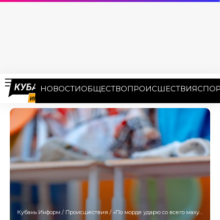
НОВОСТИ
ОБЩЕСТВО
ПРОИСШЕСТВИЯ
СПОР
Кубань Информ
/
Происшествия
/
«По морде ударю со всего маху»: воспитатель отмутузила девочку за плач в Новороссийске