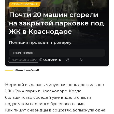
ПРОИСШЕСТВИЯ
Почти 20 машин сгорели
на закрытой парковке под
ЖК в Краснодаре
Полиция проводит проверку.
1 МИН ЧТЕНИЯ
15.04.2025 В 11:02
Фото: t.me/krnd1
Нервной выдалась минувшая ночь для жильцов
ЖК «Грин парк» в Краснодаре. Когда
большинство соседей уже видели сны, на
подземном паркинге бушевало пламя.
Как пишут очевидцы в соцсетях, вспыхнула одна