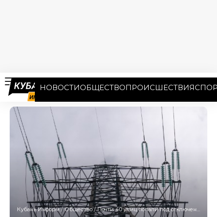
НОВОСТИ
ОБЩЕСТВО
ПРОИСШЕСТВИЯ
СПОР
Кубань Информ
/
Общество
/
Почти 40 улиц попали под отключение света в Краснодаре 13 октября