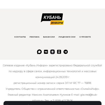
КОНТАКТЫ
РЕКЛАМА
ВАКАНСИИ
ЛИЦЕНЗИЯ СМИ
О ПРОЕКТЕ
Сетевое издание «Кубань Информ» зарегистрировано Федеральной службой
по надзору в сфере связи, информационных технологий и массовых
коммуникаций 24.09.2019 г.
регистрационный номер записи: серия ЭЛ № ФС 77 — 76818.
Учредитель: Общество с ограниченной ответственностью «ОнлайнИнфо».
Главный редактор: Максим Анатольевич Куликов E-mail:
glavred@kub-
inform.ru
. Тел.:
+ 7 (928) 413 78 06
.