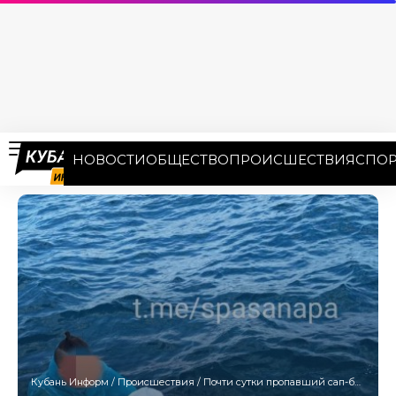
НОВОСТИ
ОБЩЕСТВО
ПРОИСШЕСТВИЯ
СПОР
Кубань Информ
/
Происшествия
/
Почти сутки пропавший сап-бордист дрейфовал в море около Анапы