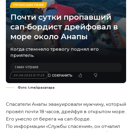
ПРОИСШЕСТВИЯ
Почти сутки пропавший
сап-бордист дрейфовал в
море около Анапы
Когда стемнело тревогу поднял его
приятель.
1 МИН ЧТЕНИЯ
20.08.2025 В 17:25
Фото: t.me/spasanapa
Спасатели Анапы эвакуировали мужчину, который
провёл почти 18 часов, дрейфуя в открытом море.
Его унесло от берега на сап-борде.
По информации «Службы спасения», он отчалил