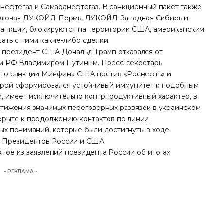
нефтегаз и Самаранефтегаз. В санкционный пакет также
 включая ЛУКОЙЛ-Пермь, ЛУКОЙЛ-Западная Сибирь и
санкции, блокируются на территории США, американским
ать с ними какие-либо сделки.
к президент США Дональд Трамп отказался от
ом РФ Владимиром Путиным. Пресс-секретарь
 что санкции Минфина США против «Роснефть» и
торой сформировался устойчивый иммунитет к подобным
м, имеет исключительно контрпродуктивный характер, в
остижения значимых переговорных развязок в украинском
крыто к продолжению контактов по линии
ых пониманий, которые были достигнуты в ходе
ы Президентов России и США.
авное из заявлений президента России об итогах
- РЕКЛАМА -