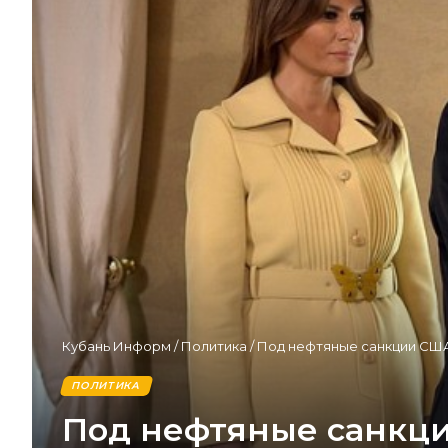
Кубань Информ
/
Политика
/
Под нефтяные санкции США
ПОЛИТИКА
Под нефтяные санкц