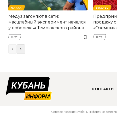
НАУКА
БИЗНЕС
Медуз загоняют в сети:
Предприни
масштабный эксперимент начался
продажу о
у побережья Темрюкского района
«Оземпика
11:50
11:39
КОНТАКТЫ
Сетевое издание «Кубань Информ» зарегистр