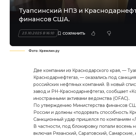
Туапсинский НПЗ и Краснодарнефт
финансов США.
23.10.2025 В 16:10
Фото: Кремлин.ру
Две компании из Краснодарского края, — Ту
Краснодарнефтегаз, — оказались под санкци
российских нефтяных компаний. В новый сп
завод и РН-Краснодарнефтегаз,
сообщает «К
иностранными активами ведомства (OFAC)..
По утверждению Министерства финансов США
России и должны «подорвать способность Кр
Санкционный удар пришелся по компаниям «Лу
В частности, под блокировку попали восемь
включая Рязанский, Саратовский, Самарские,