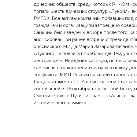
дочерних обществ, среди которых РН-Юганск
попали шесть дочерних структур «Лукойл»,
РИТЭК. Все активы компаний, попавших под 
гражданам и организациям запрещено соверш
Санкции были введены вскоре после того, ка
анонсированной ранее встречи с президент
российского МИДа Мария Захарова
заявила
,
«Лукойл» не повлекут проблем для РФ, у ко
рестрикциям. Введение санкций, по ее слова
том числе с точки зрения сигнала в пользу д
конфликте. МИД России со своей стороны от
Госдепартамента США во исполнение тех сам
состоявшейся 16 октября телефонной бесед
Смотрите также
Путин и Трамп на Аляске: гл
исторического саммита
.