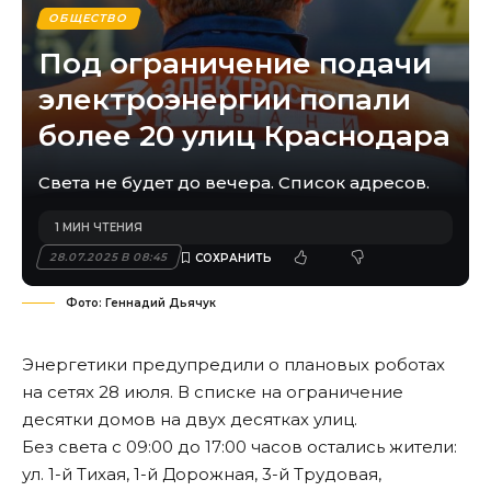
ОБЩЕСТВО
Под ограничение подачи
электроэнергии попали
более 20 улиц Краснодара
Света не будет до вечера. Список адресов.
1 МИН ЧТЕНИЯ
28.07.2025 В 08:45
Фото: Геннадий Дьячук
Энергетики предупредили о плановых роботах
на сетях 28 июля. В списке на ограничение
десятки домов на двух десятках улиц.
Без света с 09:00 до 17:00 часов остались жители:
ул. 1-й Тихая, 1-й Дорожная, 3-й Трудовая,