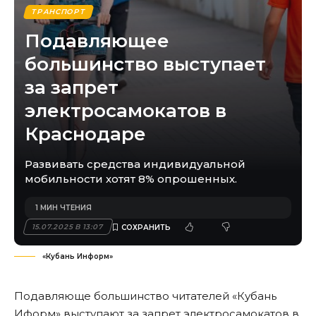
ТРАНСПОРТ
Подавляющее
большинство выступает
за запрет
электросамокатов в
Краснодаре
Развивать средства индивидуальной
мобильности хотят 8% опрошенных.
1 МИН ЧТЕНИЯ
15.07.2025 В 13:07
«Кубань Информ»
Подавляюще большинство читателей «Кубань
Иформ» выступают за запрет электросамокатов в