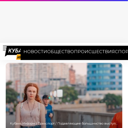
НОВОСТИ
ОБЩЕСТВО
ПРОИСШЕСТВИЯ
СПОР
Кубань Информ
/
Транспорт
/
Подавляющее большинство выступает за запрет электросамокатов в Краснодаре