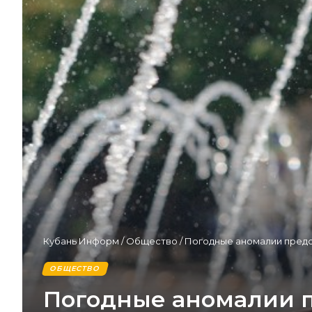
Кубань Информ
/
Общество
/
Погодные аномалии предск
ОБЩЕСТВО
Погодные аномалии п