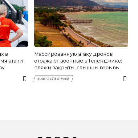
х в
Массированную атаку дронов
мя атаки
отражают военные в Геленджике:
ву
пляжи закрыты, слышны взрывы
8 АВГУСТА В 14:50