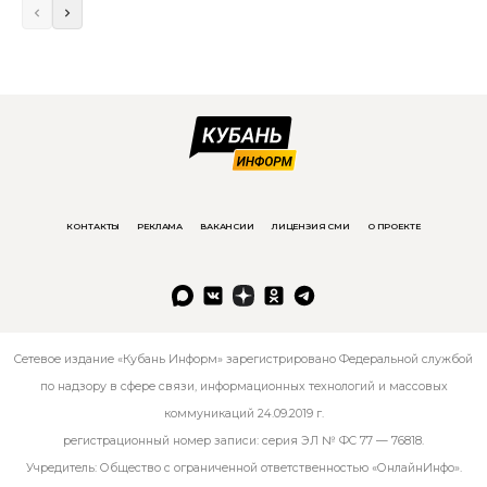
КОНТАКТЫ
РЕКЛАМА
ВАКАНСИИ
ЛИЦЕНЗИЯ СМИ
О ПРОЕКТЕ
Сетевое издание «Кубань Информ» зарегистрировано Федеральной службой
по надзору в сфере связи, информационных технологий и массовых
коммуникаций 24.09.2019 г.
регистрационный номер записи: серия ЭЛ № ФС 77 — 76818.
Учредитель: Общество с ограниченной ответственностью «ОнлайнИнфо».