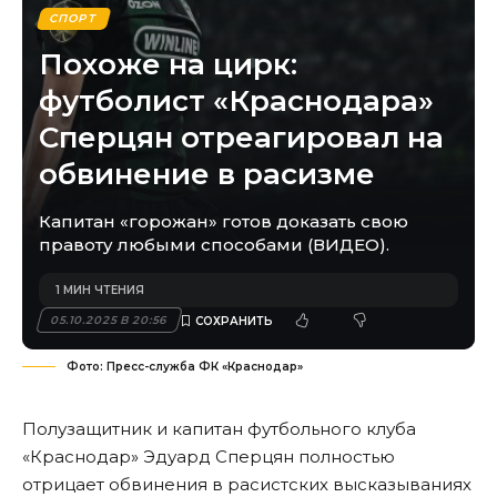
СПОРТ
Похоже на цирк:
футболист «Краснодара»
Сперцян отреагировал на
обвинение в расизме
Капитан «горожан» готов доказать свою
правоту любыми способами (ВИДЕО).
1 МИН ЧТЕНИЯ
05.10.2025 В 20:56
Фото: Пресс-служба ФК «Краснодар»
Полузащитник и капитан футбольного клуба
«Краснодар» Эдуард Сперцян полностью
отрицает обвинения в расистских высказываниях