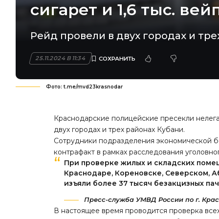
сигарет и 1,6 тыс. вей
Рейд провели в двух городах и тре
25.11.2024 В 11:34
Фото: t.me/mvd23krasnodar
Краснодарские полицейские пресекли нелега
двух городах и трех районах Кубани.
Сотрудники подразделения экономической б
контрафакт в рамках расследования уголовног
При проверке жилых и складских помещ
Краснодаре, Кореновске, Северском, 
изъяли более 37 тысяч безакцизных пач
Пресс-служба УМВД России по г. Крас
В настоящее время
проводится
проверка все