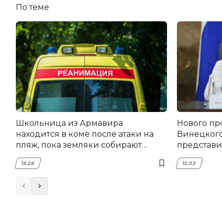
По теме
Школьница из Армавира
Нового пр
находится в коме после атаки на
Винецког
пляж, пока земляки собирают
представил
помощь
15:26
15:03