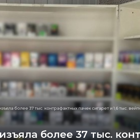
ъяла более 37 тыс. контрафактных пачек сигарет и 1,6 тыс. вейп
изъяла более 37 тыс. кон