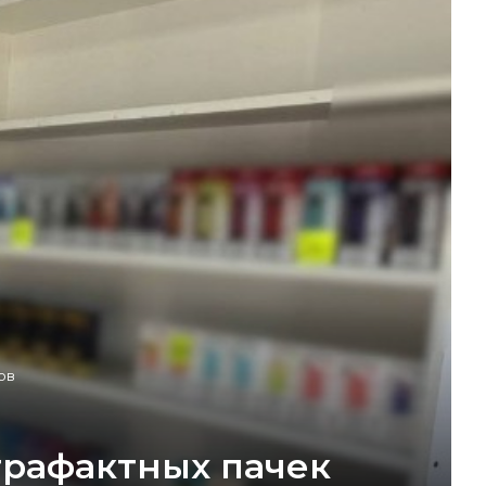
ов
трафактных пачек