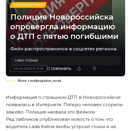
ПРОИСШЕСТВИЯ
Полиция Новороссийска
опровергла информацию
о ДТП с пятью погибшими
Фейк распространился в соцсетях региона.
1 МИН ЧТЕНИЯ
09.04.2025 В 17:19
Фото: t.me/propolice_nvrsk
Информация о страшном ДТП в Новороссийске
появилась в Интернете. Пятеро человек сгорели
заживо. Полиция назвала это фейком.
Ряд пабликов опубликовал новость о том, что
водитель Lada Kalina якобы устроил гонки и на