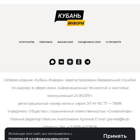
КОНТАКТЫ
РЕКЛАМА
ВАКАНСИИ
ЛИЦЕНЗИЯ СМИ
О ПРОЕКТЕ
Сетевое издание «Кубань Информ» зарегистрировано Федеральной службой
по надзору в сфере связи, информационных технологий и массовых
коммуникаций 24.09.2019 г.
регистрационный номер записи: серия ЭЛ № ФС 77 — 76818.
Учредитель: Общество с ограниченной ответственностью «ОнлайнИнфо».
Главный редактор: Максим Анатольевич Куликов E-mail:
glavred@kub-
inform.ru
. Тел.:
+ 7 (928) 413 78 06
.
Используя этот сайт, вы соглашаетесь с
Принять
Политикой конфиденциальности
.