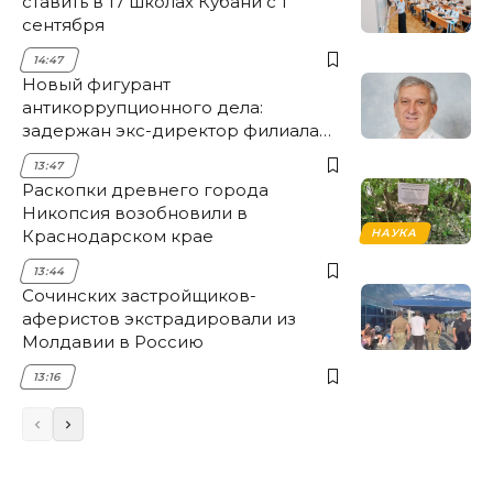
ставить в 17 школах Кубани с 1
сентября
14:47
Новый фигурант
антикоррупционного дела:
задержан экс-директор филиала
НЭСК Крымска
13:47
Раскопки древнего города
Никопсия возобновили в
Краснодарском крае
НАУКА
13:44
Сочинских застройщиков-
аферистов экстрадировали из
Молдавии в Россию
13:16