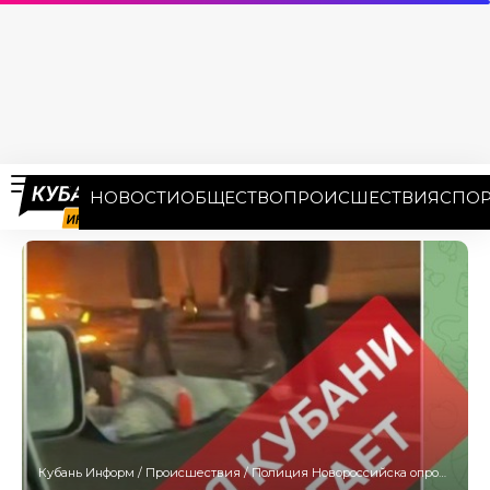
НОВОСТИ
ОБЩЕСТВО
ПРОИСШЕСТВИЯ
СПОР
Кубань Информ
/
Происшествия
/
Полиция Новороссийска опровергла информацию о ДТП с пятью погибшими