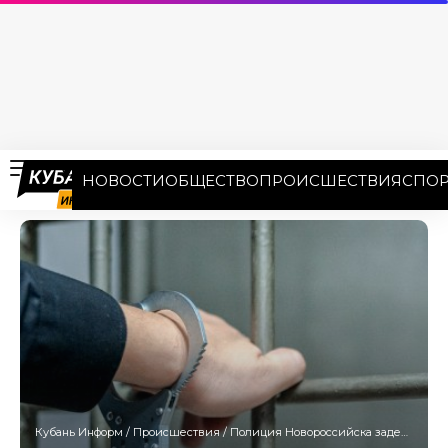
НОВОСТИ
ОБЩЕСТВО
ПРОИСШЕСТВИЯ
СПОР
Кубань Информ
/
Происшествия
/
Полиция Новороссийска задержала игрока-мошенника, проигравшего чужие миллионы