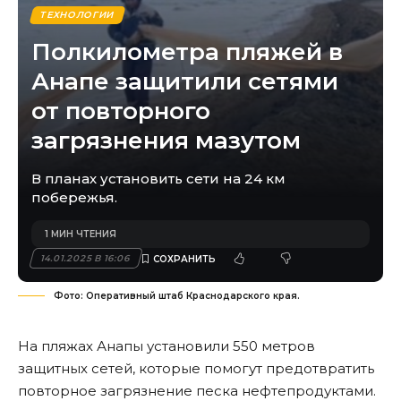
ТЕХНОЛОГИИ
Полкилометра пляжей в
Анапе защитили сетями
от повторного
загрязнения мазутом
В планах установить сети на 24 км
побережья.
1 МИН ЧТЕНИЯ
14.01.2025 В 16:06
Фото: Оперативный штаб Краснодарского края.
На пляжах Анапы установили 550 метров
защитных сетей, которые помогут предотвратить
повторное загрязнение песка нефтепродуктами.