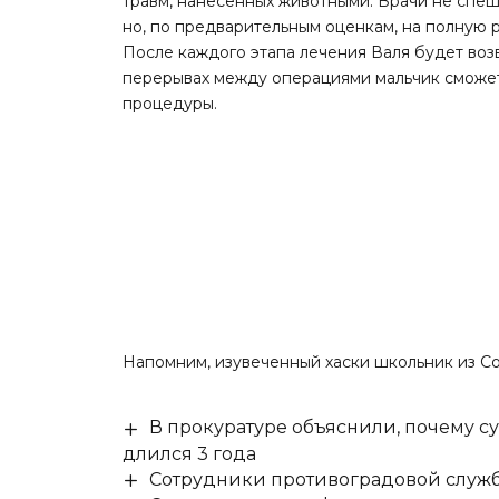
травм, нанесённых животными. Врачи не спеш
но, по предварительным оценкам, на полную 
После каждого этапа лечения Валя будет возв
перерывах между операциями мальчик сможет
процедуры.
Напомним
, изувеченный хаски школьник из Со
В прокуратуре объяснили, почему су
длился 3 года
Сотрудники противоградовой служб