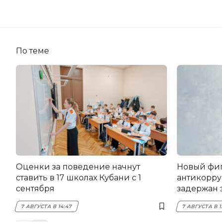
По теме
Оценки за поведение начнут
Новый фи
ставить в 17 школах Кубани с 1
антикорру
сентября
задержан 
НЭСК Кры
7 АВГУСТА В 14:47
7 АВГУСТА В 1