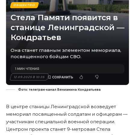
ОБЩЕСТВО
Стела Памяти появится в
станице Ленинградской —
Кондратьев
Она станет главным элементом мемориала,
посвященного бойцам СВО.
1 МИН ЧТЕНИЯ
12.09.2025 В 10:35
Фото: телеграм-канал Вениамина Кондратьева
В центре станицы Ленинградской возведует
мемориал посвященный солдатам и офицерам —
участникам специальной военной операции.
Центром проекта станет 9-метровая Стела