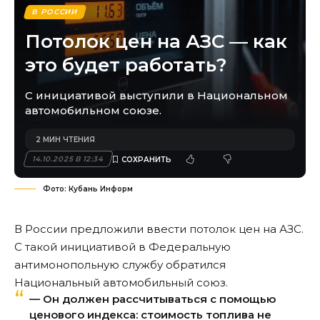
В РОССИИ
Потолок цен на АЗС — как
это будет работать?
С инициативой выступили в Национальном
автомобильном союзе.
2 МИН ЧТЕНИЯ
14.10.2025 В 12:34
Фото: Кубань Информ
В России предложили ввести потолок цен на АЗС.
С такой инициативой в Федеральную
антимонопольную службу обратился
Национальный автомобильный союз.
— Он должен рассчитываться с помощью
ценового индекса: стоимость топлива не