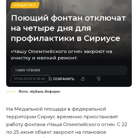
ОБЩЕСТВО
Поющий фонтан отключат
на четыре дня для
профилактики в Сириусе
«Чашу Олимпийского огня» закроют на
очистку и мелкий ремонт.
1 МИН ЧТЕНИЯ
17.06.2025 В 18:49
Фото: «Кубань Информ»
На Медальной площади в федеральной
территории Сириус временно приостановят
работу фонтана «Чаша Олимпийского огня». С 22
по 25 июня объект закроют на плановое