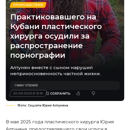
ПРОИСШЕСТВИЯ
Практиковавшего на
Кубани пластического
хирурга осудили за
распространение
порнографии
Алтунян вместе с сыном нарушил
неприкосновенность частной жизни.
1 МИН ЧТЕНИЯ
30.09.2025 В 15:16
Фото: Соцсети Юрия Алтуняна
В мае 2025 года пластического хирурга Юрия
Алтуняна, предоставлявшего свои услуги в