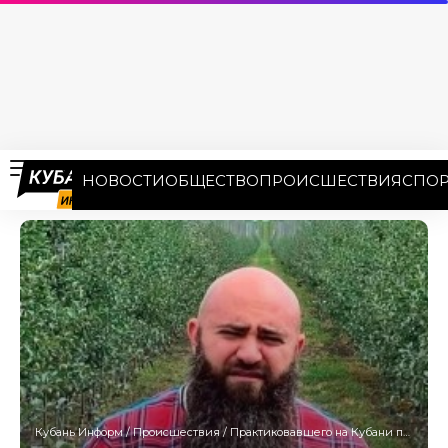
НОВОСТИ
ОБЩЕСТВО
ПРОИСШЕСТВИЯ
СПОР
Кубань Информ
/
Происшествия
/
Практиковавшего на Кубани пластического хирурга осудили за распространение порнографии