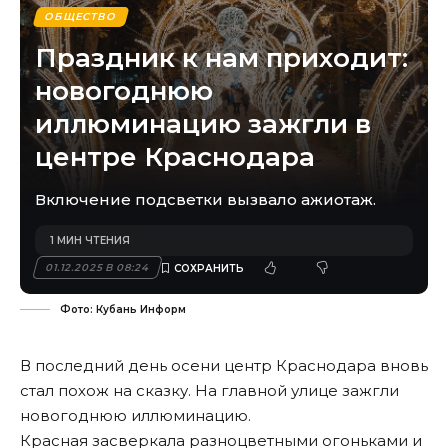
ОБЩЕСТВО
Праздник к нам приходит:
новогоднюю
иллюминацию зажгли в
центре Краснодара
Включение подсветки вызвало ажиотаж.
1 МИН ЧТЕНИЯ
01.12.2025 В 08:24
Фото: Кубань Информ
В последний день осени центр Краснодара вновь
стал похож на сказку. На главной улице зажгли
новогоднюю иллюминацию.
Красная засверкала разноцветными огоньками и