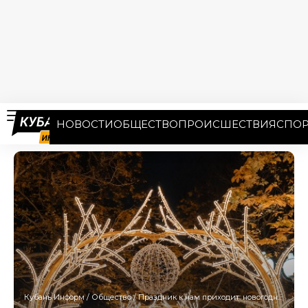
НОВОСТИ
ОБЩЕСТВО
ПРОИСШЕСТВИЯ
СПОР
Кубань Информ
/
Общество
/
Праздник к нам приходит: новогоднюю иллюминацию зажгли в центре Краснодара