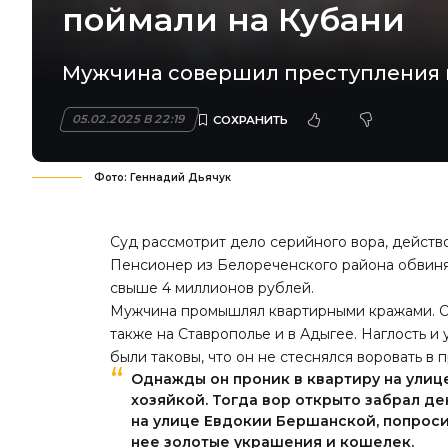
поймали на Кубани
Мужчина совершил преступления в
05.02.2025 В 22:19
Фото: Геннадий Дьячук
Суд рассмотрит дело серийного вора, действ
Пенсионер из Белореченского района обвиняю
свыше 4 миллионов рублей.
Мужчина промышлял квартирными кражами. Он
также на Ставрополье и в Адыгее. Наглость и
были таковы, что он не стеснялся воровать в 
Однажды он проник в квартиру на улиц
хозяйкой. Тогда вор открыто забрал де
на улице Евдокии Бершанской, попроси
нее золотые украшения и кошелек.