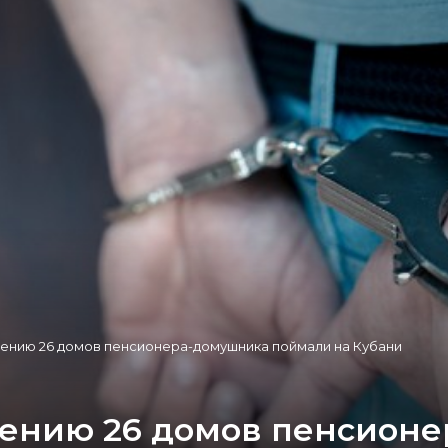
лению 26 домов пенсионера-домушника поймали на Кубани
лению 26 домов пенсион