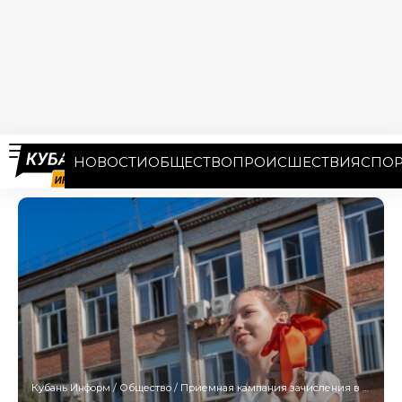
НОВОСТИ
ОБЩЕСТВО
ПРОИСШЕСТВИЯ
СПОР
Кубань Информ
/
Общество
/
Приемная кампания зачисления в первые классы школ стартует на Кубани