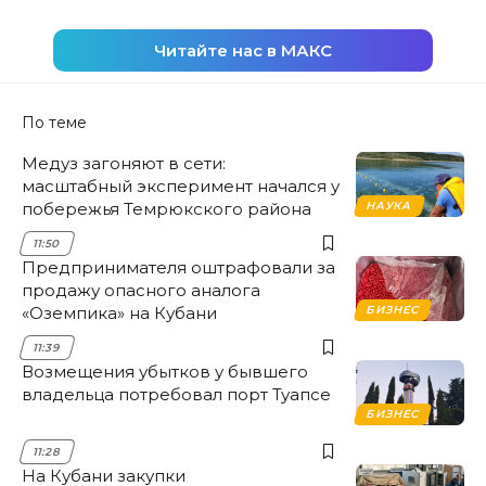
Читайте нас в МАКС
По теме
Медуз загоняют в сети:
масштабный эксперимент начался у
побережья Темрюкского района
НАУКА
11:50
Предпринимателя оштрафовали за
продажу опасного аналога
«Оземпика» на Кубани
БИЗНЕС
11:39
Возмещения убытков у бывшего
владельца потребовал порт Туапсе
БИЗНЕС
11:28
На Кубани закупки