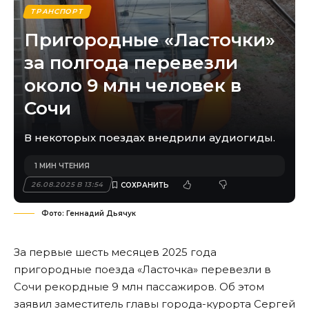
ТРАНСПОРТ
Пригородные «Ласточки»
за полгода перевезли
около 9 млн человек в
Сочи
В некоторых поездах внедрили аудиогиды.
1 МИН ЧТЕНИЯ
26.08.2025 В 13:54
Фото: Геннадий Дьячук
За первые шесть месяцев 2025 года
пригородные поезда «Ласточка» перевезли в
Сочи рекордные 9 млн пассажиров. Об этом
заявил заместитель главы города-курорта Сергей