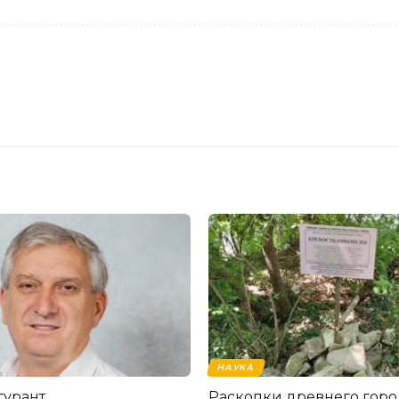
НАУКА
гурант
Раскопки древнего горо