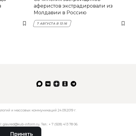
в
аферистов экстрадировали из
Молдавии в Россию
7 АВГУСТА В 13:16
огий и массовых коммуникаций 24.09.2019 г.
l:
glavred@kub-inform.ru
. Тел.:
+ 7 (928) 413 78 06
.
Принять