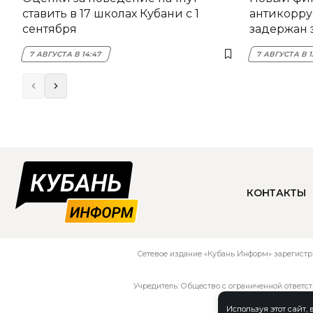
ставить в 17 школах Кубани с 1
антикорру
сентября
задержан 
НЭСК Кры
7 АВГУСТА В 14:47
7 АВГУСТА В 1
КОНТАКТЫ
Сетевое издание «Кубань Информ» зарегистр
Учредитель: Общество с ограниченной ответс
Используя этот сайт,