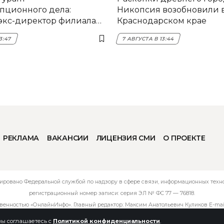
пционного дела:
Никопсия возобновили 
экс-директор филиала
Краснодарском крае
мска
3:47
7 АВГУСТА В 13:44
РЕКЛАМА
ВАКАНСИИ
ЛИЦЕНЗИЯ СМИ
О ПРОЕКТЕ
ировано Федеральной службой по надзору в сфере связи, информационных технол
регистрационный номер записи: серия ЭЛ № ФС 77 — 76818.
твенностью «ОнлайнИнфо». Главный редактор: Максим Анатольевич Куликов E-mai
 вы соглашаетесь с
Политикой конфиденциальности
.