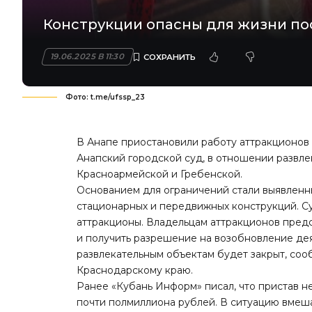
Конструкции опасны для жизни по
19.06.2025 В 11:30
Фото: t.me/ufssp_23
В Анапе приостановили работу аттракционов
Анапский городской суд, в отношении развле
Красноармейской и Гребенской.
Основанием для ограничений стали выявленн
стационарных и передвижных конструкций. С
аттракционы. Владельцам аттракционов пред
и получить разрешение на возобновление дея
развлекательным объектам будет закрыт,
соо
Краснодарскому краю.
Ранее «Кубань Информ»
писал
, что пристав 
почти полмиллиона рублей. В ситуацию вмеша