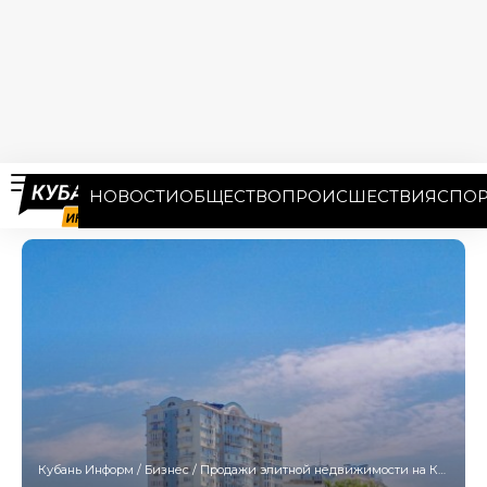
НОВОСТИ
ОБЩЕСТВО
ПРОИСШЕСТВИЯ
СПОР
Кубань Информ
/
Бизнес
/
Продажи элитной недвижимости на Кубани резко возросли