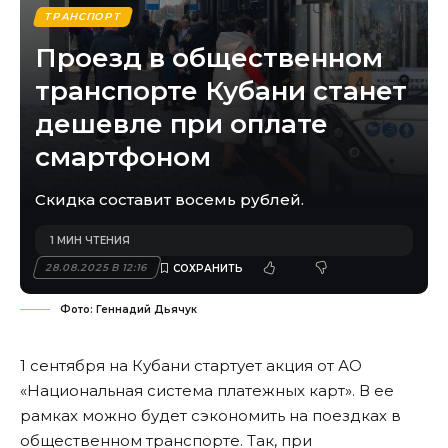
ТРАНСПОРТ
Проезд в общественном
транспорте Кубани станет
дешевле при оплате
смартфоном
Скидка составит восемь рублей.
1 МИН ЧТЕНИЯ
28.08.2025 В 12:16
Фото: Геннадий Дьячук
1 сентября на Кубани стартует акция от АО
«Национальная система платежных карт». В ее
рамках можно будет сэкономить на поездках в
общественном транспорте. Так, при