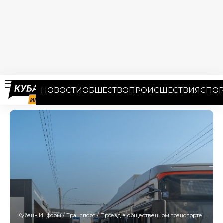
НОВОСТИ
ОБЩЕСТВО
ПРОИСШЕСТВИЯ
СПОР
Кубань Информ
/
Транспорт
/
Проезд в общественном транспорте Кубани станет дешевле при оплате смартфоном