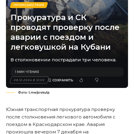
ПРОИСШЕСТВИЯ
Прокуратура и СК
проводят проверку после
аварии с поездом и
легковушкой на Кубани
В столкновении пострадали три человека.
1 МИН ЧТЕНИЯ
08.12.2024 В 12:02
Фото: t.me/prokutp
Южная транспортная прокуратура проверку
после
столкновения легкового автомобиля с
поездом
в Краснодарском крае. Авария
произошла вечером 7 декабря на