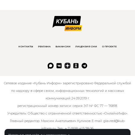
КОНТАКТЫ
РЕКЛАМА
ВАКАНСИИ
ЛИЦЕНЗИЯ СМИ
О ПРОЕКТЕ
Сетевое издание «Кубань Информ» зарегистрировано Федеральной службой
по надзору в сфере связи, информационных технологий и массовых
коммуникаций 24.09.2019 г.
регистрационный номер записи: серия ЭЛ № ФС 77 — 76818.
Учредитель: Общество с ограниченной ответственностью «ОнлайнИнфо».
Главный редактор: Максим Анатольевич Куликов E-mail:
glavred@kub-
inform.ru
. Тел.:
+ 7 (928) 413 78 06
.
Используя этот сайт, вы соглашаетесь с