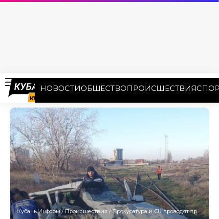
НОВОСТИ
ОБЩЕСТВО
ПРОИСШЕСТВИЯ
СПОР
Кубань Информ
/
Происшествия
/
Прокуратура и СК проводят проверку после аварии с поездом и легковушкой на Кубани