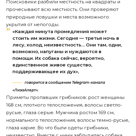
Поисковики разбили местность на квадраты и
прочесывают всю местность. Они проверяют
природные ловушки и места возможного
укрытия от непогоды.
«Каждая минута промедления может
стоить им жизни. Сегодня — третья ночь в
лесу, холод, неизвестность… Они там, одни,
возможно, напуганы и нуждаются в
помощи. Их собака сейчас, вероятно,
единственное живое существо,
поддерживающее их дух»,
говорится в сообщении Telegram-канала
«ЛизаАлерт».
Приметы пропавших грибников: рост женщины
168 см, плотного телосложения, волосы светло-
русые, глаза серые. Мужчина ростом 169 см,
нормального телосложения, волосы темно-русые,
глаза карие. Во что были одеты грибники,
неизвестно. Вместе с ними заблудилась собака