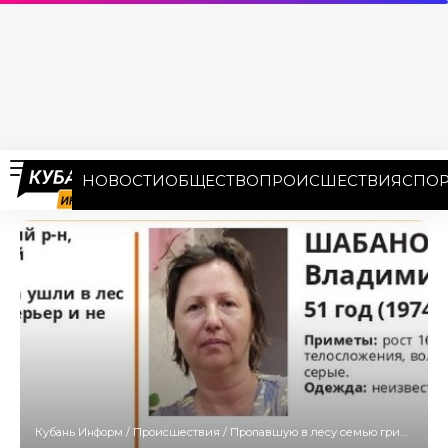
НОВОСТИ
ОБЩЕСТВО
ПРОИСШЕСТВИЯ
СПОР
Кубань Информ
/
Происшествия
/
Пропавшую в лесу семью грибников третьи сутки ищут в Северском районе