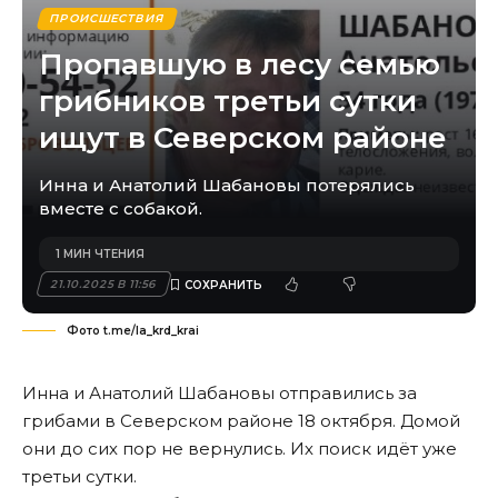
ПРОИСШЕСТВИЯ
Пропавшую в лесу семью
грибников третьи сутки
ищут в Северском районе
Инна и Анатолий Шабановы потерялись
вместе с собакой.
1 МИН ЧТЕНИЯ
21.10.2025 В 11:56
Фото t.me/la_krd_krai
Инна и Анатолий Шабановы отправились за
грибами в Северском районе 18 октября. Домой
они до сих пор не вернулись. Их поиск идёт уже
третьи сутки.