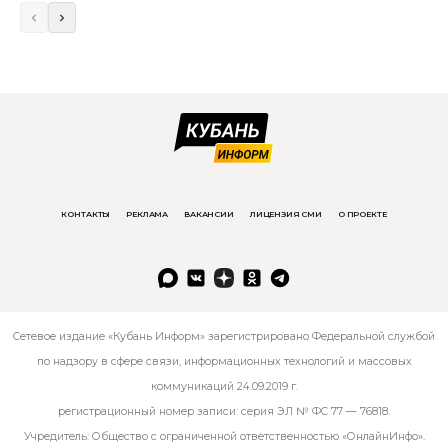
КОНТАКТЫ
РЕКЛАМА
ВАКАНСИИ
ЛИЦЕНЗИЯ СМИ
О ПРОЕКТЕ
Сетевое издание «Кубань Информ» зарегистрировано Федеральной службой
по надзору в сфере связи, информационных технологий и массовых
коммуникаций 24.09.2019 г.
регистрационный номер записи: серия ЭЛ № ФС 77 — 76818.
Учредитель: Общество с ограниченной ответственностью «ОнлайнИнфо».