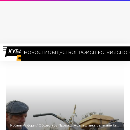
НОВОСТИ
ОБЩЕСТВО
ПРОИСШЕСТВИЯ
СПОР
Кубань Информ
/
Общество
/
Протокол – фальшивка: сельчане бьют тревогу по поводу захвата земель в Краснодарском крае