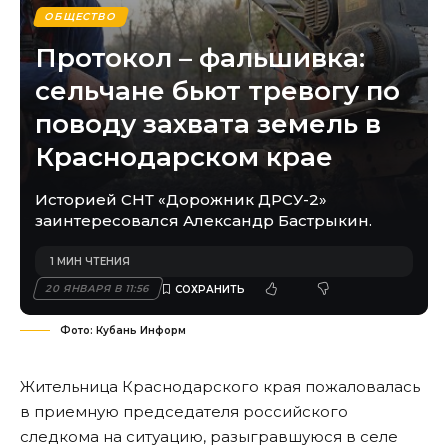
ОБЩЕСТВО
Протокол – фальшивка:
сельчане бьют тревогу по
поводу захвата земель в
Краснодарском крае
Историей СНТ «Дорожник ДРСУ-2»
заинтересовался Александр Бастрыкин.
1 МИН ЧТЕНИЯ
20 ЯНВАРЯ В 11:56
Фото: Кубань Информ
Жительница Краснодарского края пожаловалась
в приемную председателя российского
следкома на ситуацию, разыгравшуюся в селе