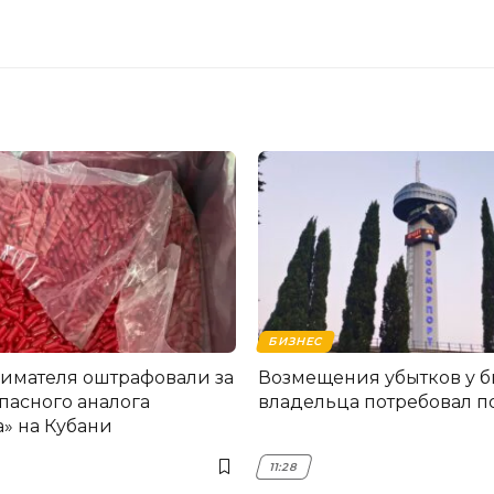
БИЗНЕС
мателя оштрафовали за
Возмещения убытков у 
пасного аналога
владельца потребовал по
» на Кубани
11:28