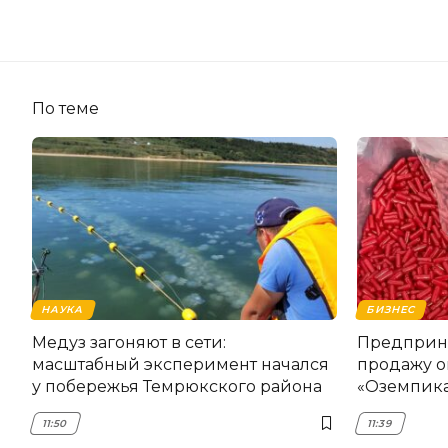
По теме
НАУКА
БИЗНЕС
Медуз загоняют в сети:
Предприни
масштабный эксперимент начался
продажу о
у побережья Темрюкского района
«Оземпика
11:50
11:39