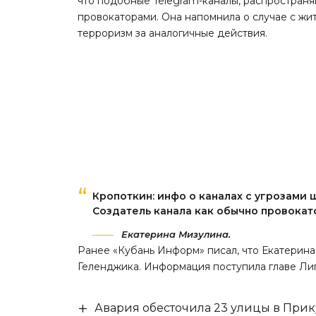
что подобные Telegram-каналы, распространя
провокаторами. Она напомнила о случае с жи
терроризм за аналогичные действия.
Кропоткин: инфо о каналах с угрозами
Создатель канала как обычно провокат
Екатерина Мизулина.
Ранее «Кубань Информ»
писал
, что Екатери
Геленджика. Информация поступила главе Лиг
Авария обесточила 23 улицы в При