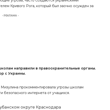
ющие угрозы, часто создаются украинскими
телем Кривого Рога, который был заочно осужден за
- РЕКЛАМА -
 школам направили в правоохранительные органы.
ор с Украины.
на Мизулина прокомментировала угрозы школам
и безопасного интернета от учащихся.
кубанском округе Краснодара