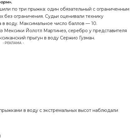
орм».
шили по три прыжка: один обязательный с ограниченным
х без ограничения. Судьи оценивали технику
а в воду. Максимальное число баллов — 10.
з Мексики Йолотл Мартинез, серебро у представителя
ксиканский прыгун в воду Сержио Гузман.
- РЕКЛАМА -
 прыжками в воду с экстремальных высот наблюдали
и