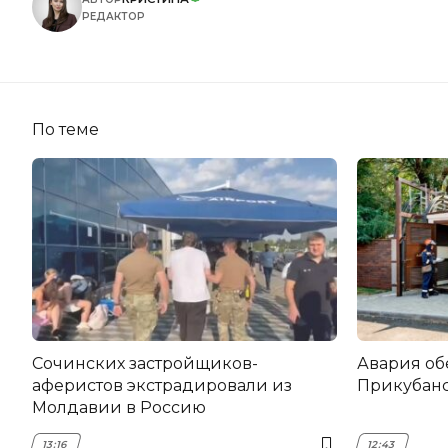
РЕДАКТОР
По теме
Сочинских застройщиков-
Авария об
аферистов экстрадировали из
Прикубанс
Молдавии в Россию
13:16
12:43