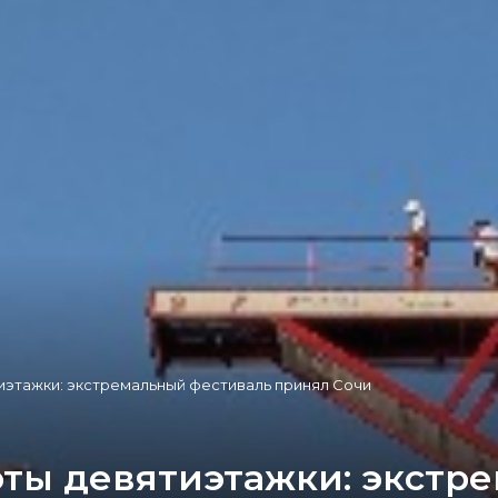
иэтажки: экстремальный фестиваль принял Сочи
оты девятиэтажки: экстр