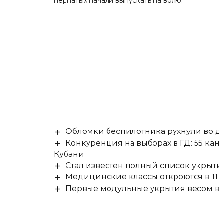
пернатых начали выпускать на волю.
Обломки беспилотника рухнули во д
Конкуренция на выборах в ГД: 55 ка
Кубани
Стал известен полный список укры
Медицинские классы откроются в 11 
Первые модульные укрытия весом в 