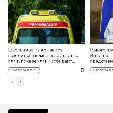
Школьница из Армавира
Нового пр
находится в коме после атаки на
Винецког
пляж, пока земляки собирают
представил
помощь
6 АВГУСТА В 15:26
6 АВГУСТА В 1