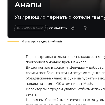
Анапы
Умирающих пернатых хотели «выпу
03.01.2025 В 12:32
Фото: скрин видео t.me/mash
Пара нетрезвых отдыхающих пыталась отнять 
произошел в ночное время в Анапе.
Видео попало в соцсети. Девушки – добровол
ловили погибающих птиц и везут их с центр с
обездвиженных чаек из рук и выпускать на во
падали на землю. Об этом
пишет
Mash.
Волонтерам с трудом удалось отбить испачка
уехать.
Напомним, более 2 тысяч измазанных мазуто